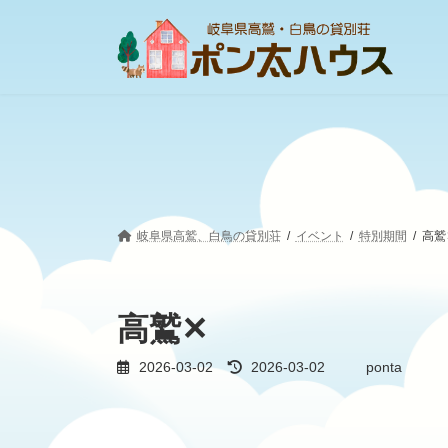
コ
ナ
ン
ビ
テ
ゲ
ン
ー
ツ
シ
へ
ョ
ス
ン
キ
に
ッ
移
プ
動
岐阜県高鷲、白鳥の貸別荘
イベント
特別期間
高鷲
高鷲✕
最
2026-03-02
2026-03-02
ponta
終
更
新
日