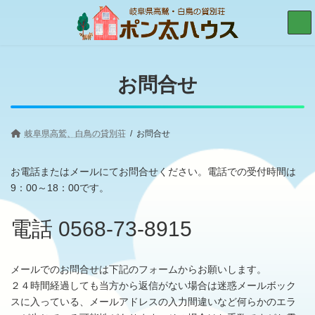
コ
ナ
ン
ビ
テ
ゲ
ン
ー
ツ
シ
へ
ョ
お問合せ
ス
ン
キ
に
ッ
移
プ
動
岐阜県高鷲、白鳥の貸別荘
お問合せ
お電話またはメールにてお問合せください。電話での受付時間は
9：00～18：00です。
電話 0568-73-8915
メールでのお問合せは下記のフォームからお願いします。
２４時間経過しても当方から返信がない場合は迷惑メールボック
スに入っている、メールアドレスの入力間違いなど何らかのエラ