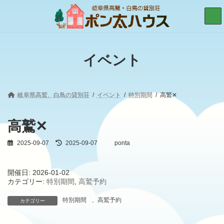
コ
ナ
ン
ビ
テ
ゲ
ン
ー
ツ
シ
へ
ョ
イベント
ス
ン
キ
に
ッ
移
プ
動
岐阜県高鷲、白鳥の貸別荘
イベント
特別期間
高鷲✕
高鷲✕
2025-09-07
最
2025-09-07
ponta
終
更
新
開催日: 2026-01-02
日
カテゴリー:
特別期間
,
高鷲予約
時
:
特別期間
、
高鷲予約
カテゴリー