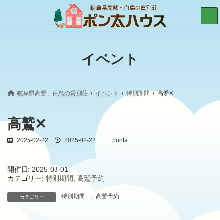
コ
ナ
ン
ビ
テ
ゲ
ン
ー
ツ
シ
へ
ョ
イベント
ス
ン
キ
に
ッ
移
プ
動
岐阜県高鷲、白鳥の貸別荘
イベント
特別期間
高鷲✕
高鷲✕
2025-02-22
最
2025-02-22
ponta
終
更
新
開催日: 2025-03-01
日
カテゴリー:
特別期間
,
高鷲予約
時
:
特別期間
、
高鷲予約
カテゴリー