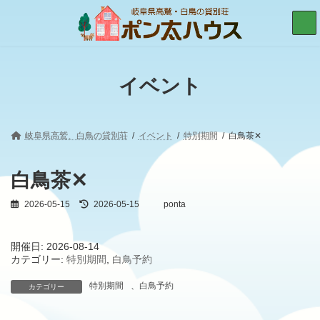
コ
ナ
ン
ビ
テ
ゲ
ン
ー
ツ
シ
へ
ョ
イベント
ス
ン
キ
に
ッ
移
プ
動
岐阜県高鷲、白鳥の貸別荘
イベント
特別期間
白鳥茶✕
白鳥茶✕
2026-05-15
最
2026-05-15
ponta
終
更
新
開催日: 2026-08-14
日
カテゴリー:
特別期間
,
白鳥予約
時
:
特別期間
、
白鳥予約
カテゴリー