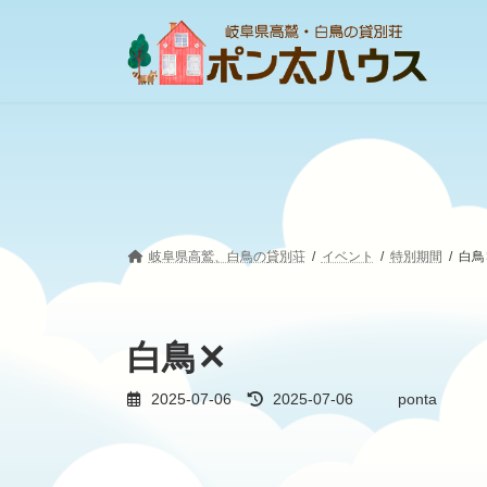
コ
ナ
ン
ビ
テ
ゲ
ン
ー
ツ
シ
へ
ョ
ス
ン
キ
に
ッ
移
プ
動
岐阜県高鷲、白鳥の貸別荘
イベント
特別期間
白鳥
白鳥✕
最
2025-07-06
2025-07-06
ponta
終
更
新
日