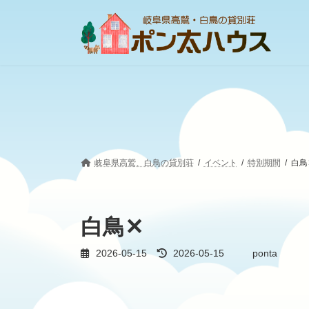
コ
ナ
ン
ビ
テ
ゲ
ン
ー
ツ
シ
へ
ョ
ス
ン
キ
に
ッ
移
プ
動
岐阜県高鷲、白鳥の貸別荘
イベント
特別期間
白鳥
白鳥✕
最
2026-05-15
2026-05-15
ponta
終
更
新
日