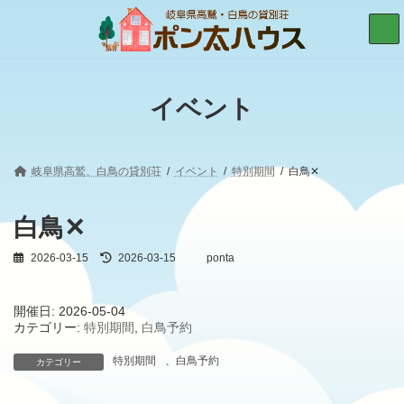
コ
ナ
ン
ビ
テ
ゲ
ン
ー
ツ
シ
へ
ョ
イベント
ス
ン
キ
に
ッ
移
プ
動
岐阜県高鷲、白鳥の貸別荘
イベント
特別期間
白鳥✕
白鳥✕
2026-03-15
最
2026-03-15
ponta
終
更
新
開催日: 2026-05-04
日
カテゴリー:
特別期間
,
白鳥予約
時
:
特別期間
、
白鳥予約
カテゴリー