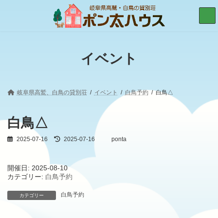
コ
ナ
ン
ビ
テ
ゲ
ン
ー
ツ
シ
へ
ョ
イベント
ス
ン
キ
に
ッ
移
プ
動
岐阜県高鷲、白鳥の貸別荘
イベント
白鳥予約
白鳥△
白鳥△
2025-07-16
最
2025-07-16
ponta
終
更
新
開催日: 2025-08-10
日
カテゴリー:
白鳥予約
時
:
白鳥予約
カテゴリー